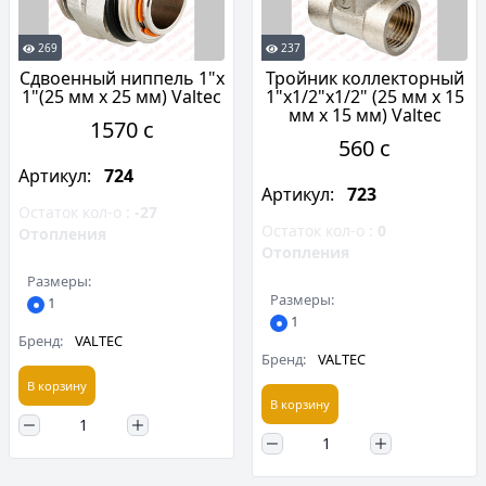
269
237
Сдвоенный ниппель 1"х
Тройник коллекторный
1"(25 мм х 25 мм) Valtec
1"х1/2"х1/2" (25 мм х 15
мм х 15 мм) Valtec
1570 c
560 c
Артикул:
724
Артикул:
723
Остаток кол-о :
-27
Остаток кол-о :
0
Отопления
Отопления
Размеры:
Размеры:
1
1
Бренд:
VALTEC
Бренд:
VALTEC
В корзину
В корзину