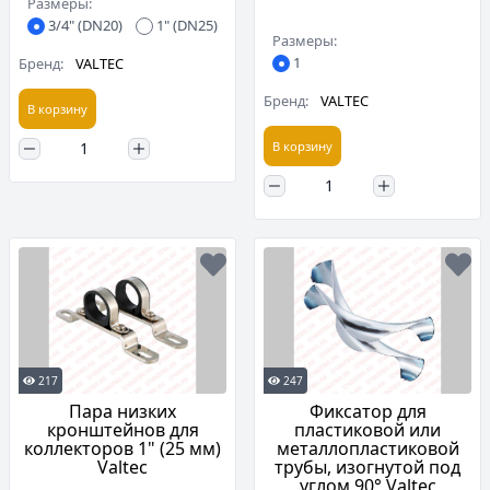
Размеры:
3/4" (DN20)
1" (DN25)
Размеры:
1
Бренд:
VALTEC
Бренд:
VALTEC
В корзину
В корзину
217
247
Пара низких
Фиксатор для
кронштейнов для
пластиковой или
коллекторов 1" (25 мм)
металлопластиковой
Valtec
трубы, изогнутой под
углом 90° Valtec