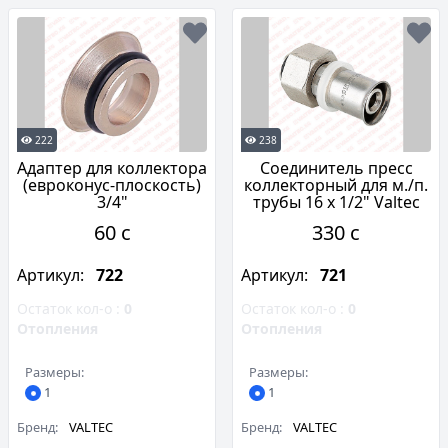
222
238
Адаптер для коллектора
Соединитель пресс
(евроконус-плоскость)
коллекторный для м./п.
3/4"
трубы 16 х 1/2" Valtec
60 c
330 c
Артикул:
722
Артикул:
721
Остаток кол-о :
0
Остаток кол-о :
0
Отопления
Отопления
Размеры:
Размеры:
1
1
Бренд:
VALTEC
Бренд:
VALTEC