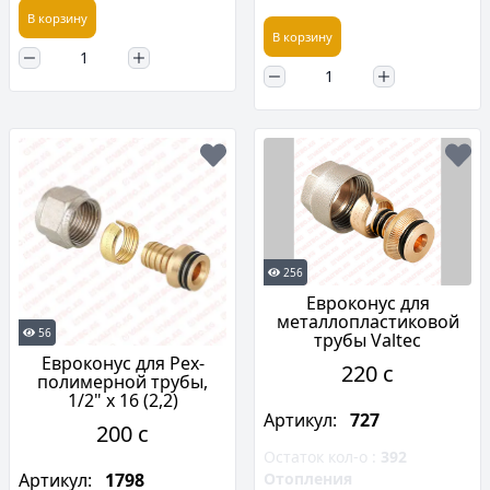
В корзину
В корзину
256
Евроконус для
металлопластиковой
56
трубы Valtec
Евроконус для Pex-
220 c
полимерной трубы,
1/2" х 16 (2,2)
Артикул:
727
200 c
Остаток кол-о :
392
Отопления
Артикул:
1798