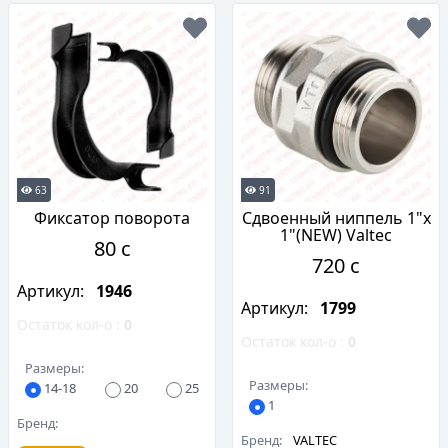
63
91
Фиксатор поворота
Сдвоенный ниппель 1"х
1"(NEW) Valtec
80 c
720 c
Артикул:
1946
Артикул:
1799
Остаток кол-о :
0
Остаток кол-о :
0
Размеры:
Размеры:
14-18
20
25
1
Бренд:
Бренд:
VALTEC