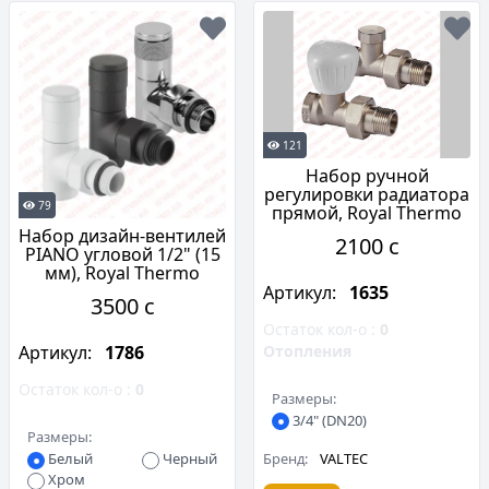
121
Набор ручной
регулировки радиатора
79
прямой, Royal Thermo
Набор дизайн-вентилей
2100 c
PIANO угловой 1/2" (15
мм), Royal Thermo
Артикул:
1635
3500 c
Остаток кол-о :
0
Отопления
Артикул:
1786
Остаток кол-о :
0
Размеры:
3/4" (DN20)
Размеры:
Бренд:
VALTEC
Белый
Черный
Хром