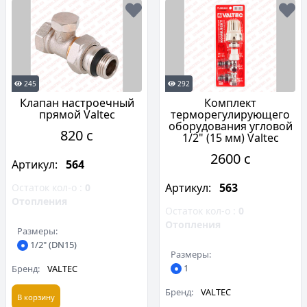
245
292
Клапан настроечный
Комплект
прямой Valtec
терморегулирующего
оборудования угловой
820 c
1/2" (15 мм) Valtec
2600 c
Артикул:
564
Артикул:
563
Остаток кол-о :
0
Отопления
Остаток кол-о :
0
Отопления
Размеры:
1/2" (DN15)
Размеры:
1
Бренд:
VALTEC
Бренд:
VALTEC
В корзину