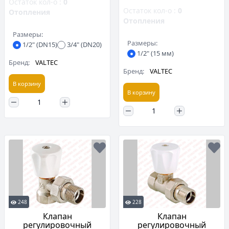
Остаток кол-о :
0
Остаток кол-о :
0
Отопления
Отопления
Размеры:
Размеры:
1/2" (DN15)
3/4" (DN20)
1/2" (15 мм)
Бренд:
VALTEC
Бренд:
VALTEC
В корзину
В корзину
248
228
Клапан
Клапан
регулировочный
регулировочный