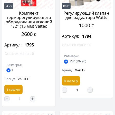
79
89
Комплект
Регулирующий клапан
терморегулирующего
для радиатора Watts
оборудования угловой
1000 c
1/2" (15 мм) Valtec
2600 c
Артикул:
1794
Артикул:
1795
Остаток кол-о :
0
Остаток кол-о :
0
Размеры:
3/4" (DN20)
Размеры:
1
Бренд:
WATTS
Бренд:
VALTEC
В корзину
В корзину