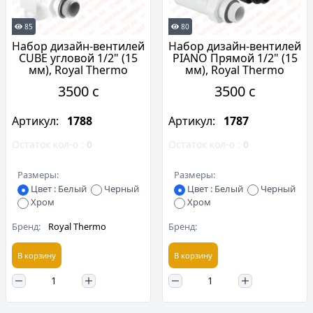
85
80
Набор дизайн-вентилей
Набор дизайн-вентилей
CUBE угловой 1/2" (15
PIANO Прямой 1/2" (15
мм), Royal Thermo
мм), Royal Thermo
3500 c
3500 c
Артикул:
1788
Артикул:
1787
Остаток кол-о :
0
Остаток кол-о :
0
Размеры:
Размеры:
Цвет : Белый
Черный
Цвет : Белый
Черный
Хром
Хром
Бренд:
Royal Thermo
Бренд:
В корзину
В корзину