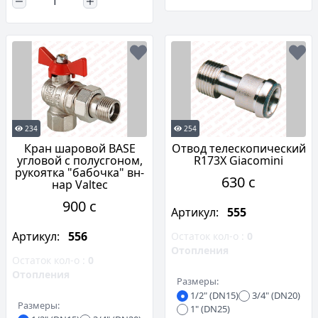
234
254
Кран шаровой BASE
Отвод телескопический
угловой с полусгоном,
R173X Giacomini
рукоятка "бабочка" вн-
630 c
нар Valtec
900 c
Артикул:
555
Артикул:
556
Остаток кол-о :
0
Отопления
Остаток кол-о :
0
Отопления
Размеры:
1/2" (DN15)
3/4" (DN20)
Размеры:
1" (DN25)