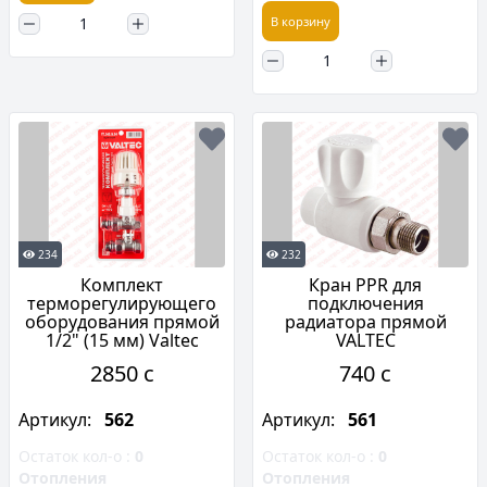
В корзину
234
232
Комплект
Кран PPR для
терморегулирующего
подключения
оборудования прямой
радиатора прямой
1/2" (15 мм) Valtec
VALTEC
2850 c
740 c
Артикул:
562
Артикул:
561
Остаток кол-о :
0
Остаток кол-о :
0
Отопления
Отопления