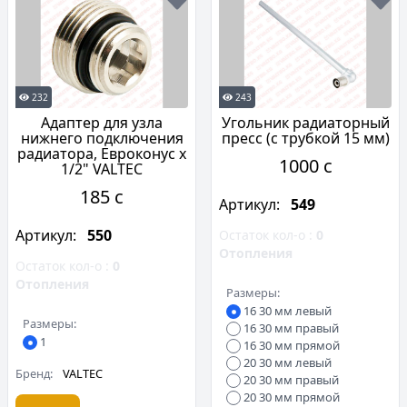
232
243
Адаптер для узла
Угольник радиаторный
нижнего подключения
пресс (с трубкой 15 мм)
радиатора, Евроконус х
1000 c
1/2" VALTEC
185 c
Артикул:
549
Артикул:
550
Остаток кол-о :
0
Отопления
Остаток кол-о :
0
Отопления
Размеры:
16 30 мм левый
Размеры:
16 30 мм правый
1
16 30 мм прямой
20 30 мм левый
Бренд:
VALTEC
20 30 мм правый
20 30 мм прямой