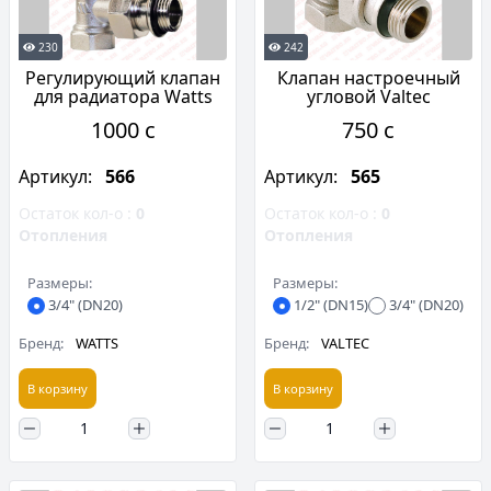
230
242
Регулирующий клапан
Клапан настроечный
для радиатора Watts
угловой Valtec
1000 c
750 c
Артикул:
566
Артикул:
565
Остаток кол-о :
0
Остаток кол-о :
0
Отопления
Отопления
Размеры:
Размеры:
3/4" (DN20)
1/2" (DN15)
3/4" (DN20)
Бренд:
WATTS
Бренд:
VALTEC
В корзину
В корзину