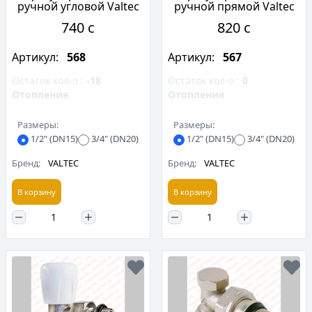
ручной угловой Valtec
ручной прямой Valtec
740 c
820 c
Артикул:
568
Артикул:
567
Остаток кол-о :
-18
Остаток кол-о :
0
Отопления
Отопления
Размеры:
Размеры:
1/2" (DN15)
3/4" (DN20)
1/2" (DN15)
3/4" (DN20)
Бренд:
VALTEC
Бренд:
VALTEC
В корзину
В корзину