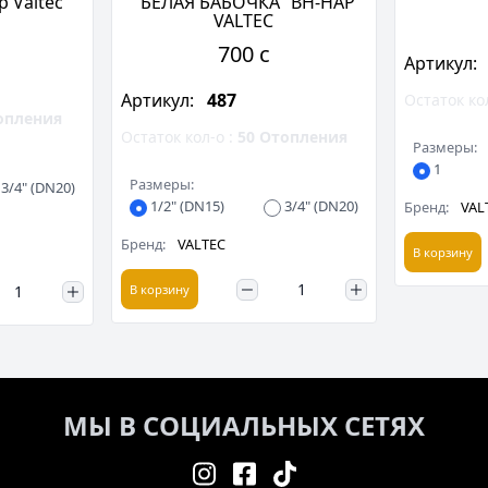
р Valtec
"БЕЛАЯ БАБОЧКА" ВН-НАР
VALTEC
700 c
Артикул:
Артикул:
487
Остаток ко
опления
Остаток кол-о :
50
Отопления
Размеры:
1
Размеры:
3/4" (DN20)
1/2" (DN15)
3/4" (DN20)
Бренд:
VAL
Бренд:
VALTEC
В корзину
В корзину
МЫ В СОЦИАЛЬНЫХ СЕТЯХ