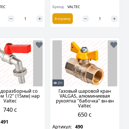
TEC
Бренд:
VALTEC
В корзину
251
одоразборный со
Газовый шаровой кран
м 1/2" (15мм) нар
VALGAS, алюминиевая
Valtec
рукоятка "бабочка" вн-вн
Valtec
740 c
650 c
491
Артикул:
490