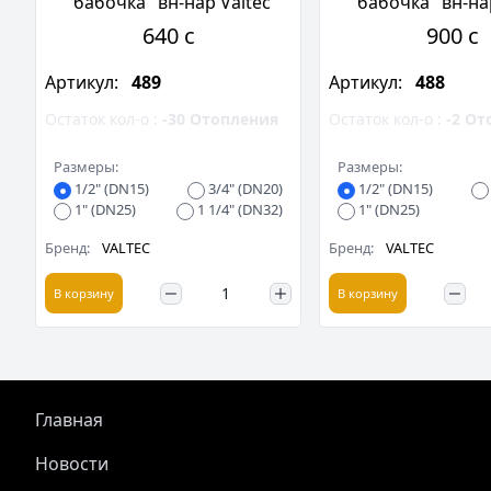
"бабочка" вн-нар Valtec
"бабочка" вн-на
640 c
900 c
Артикул:
489
Артикул:
488
Остаток кол-о :
-30
Отопления
Остаток кол-о :
-2
От
Размеры:
Размеры:
1/2" (DN15)
3/4" (DN20)
1/2" (DN15)
1" (DN25)
1 1/4" (DN32)
1" (DN25)
Бренд:
VALTEC
Бренд:
VALTEC
В корзину
В корзину
Главная
Новости