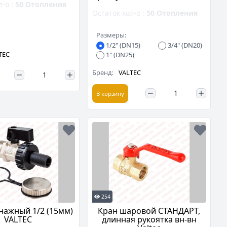
л-о :
50
Отопления
Остаток кол-о :
50
Отопления
Размеры:
1/2" (DN15)
3/4" (DN20)
TEC
1" (DN25)
Бренд:
VALTEC
В корзину
254
нажный 1/2 (15мм)
Кран шаровой СТАНДАРТ,
VALTEC
длинная рукоятка вн-вн