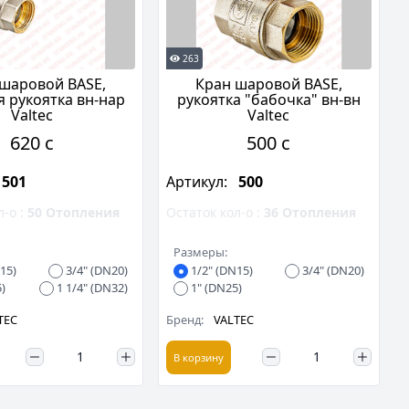
263
шаровой BASE,
Кран шаровой BASE,
я рукоятка вн-нар
рукоятка "бабочка" вн-вн
Valtec
Valtec
620 c
500 c
501
Артикул:
500
л-о :
50
Отопления
Остаток кол-о :
36
Отопления
Размеры:
15)
3/4" (DN20)
1/2" (DN15)
3/4" (DN20)
)
1 1/4" (DN32)
1" (DN25)
TEC
Бренд:
VALTEC
В корзину