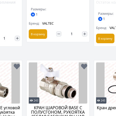
опления
Остаток ко
Размеры:
Размеры:
1
1
Бренд:
VALTEC
Бренд:
VAL
В корзину
В корзину
243
245
E угловой
КРАН ШАРОВОЙ BASE С
Кран дре
укоятка
ПОЛУСГОНОМ, РУКОЯТКА