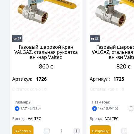
77
86
Газовый шаровой кран
Газовый шаров
VALGAZ, стальная рукоятка
VALGAZ, стальная
вн -нар Valtec
вн -вн Valt
860 c
820 c
Артикул:
1726
Артикул:
1725
Остаток кол-о :
0
Остаток кол-о :
0
Размеры:
Размеры:
1/2" (DN15)
1/2" (DN15)
Бренд:
VALTEC
Бренд:
VALTEC
В корзину
В корзину