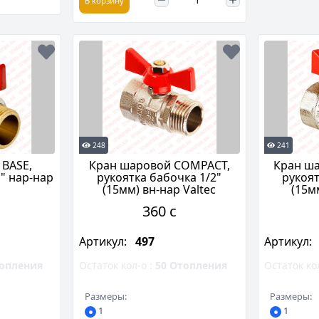
В корзину
248
241
 BASE,
Кран шаровой COMPACT,
Кран ш
" нар-нар
рукоятка бабочка 1/2"
рукоят
(15мм) вн-нар Valtec
(15мм
360 c
Артикул:
497
Артикул:
опления
Остаток кол-о :
50
Отопления
Остаток ко
Размеры:
Размеры:
1
1