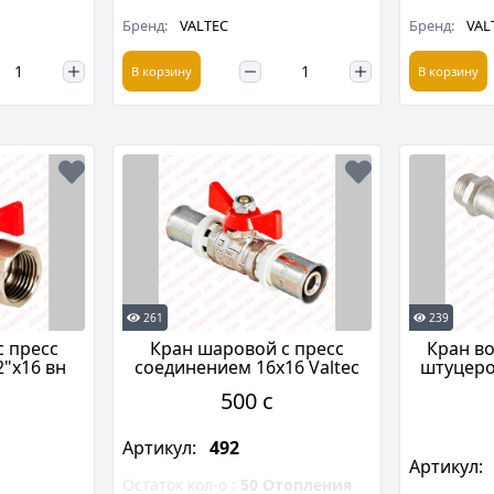
Бренд:
VALTEC
Бренд:
VAL
В корзину
В корзину
261
239
 пресс
Кран шаровой с пресс
Кран в
"х16 вн
соединением 16х16 Valtec
штуцеро
500 c
Артикул:
492
Артикул:
Остаток кол-о :
50
Отопления