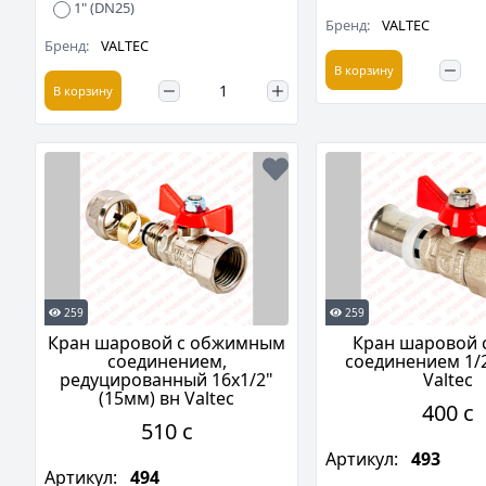
1" (DN25)
Бренд:
VALTEC
Бренд:
VALTEC
В корзину
В корзину
259
259
Кран шаровой с обжимным
Кран шаровой с
соединением,
соединением 1/2
редуцированный 16х1/2"
Valtec
(15мм) вн Valtec
400 c
510 c
Артикул:
493
Артикул:
494