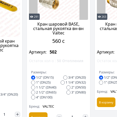
291
263
Кран шаровой BASE,
Кран 
стальная рукоятка вн-вн
стальна
Valtec
560 c
ой кран
 рукоятка
ec
Артикул:
502
Артикул:
Остаток кол-о :
50
Отопления
Остаток ко
Размеры:
Размеры:
1/2" (DN15)
3/4" (DN20)
1/2" (DN
1" (DN25)
1 1/4" (DN32)
1" (DN25
1 1/2" (DN40)
2" (DN50)
Бренд:
VAL
2 1/2" (DN65)
3" (DN80)
3/4" (DN20)
4" (DN100)
В корзину
Бренд:
VALTEC