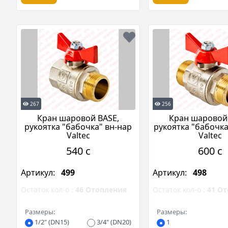
267
256
Кран шаровой BASE,
Кран шаровой
рукоятка "бабочка" вн-нар
рукоятка "бабочка
Valtec
Valtec
540 c
600 c
Артикул:
499
Артикул:
498
Остаток кол-о :
46
Отопления
Остаток кол-о :
41
От
Размеры:
Размеры:
1/2" (DN15)
3/4" (DN20)
1