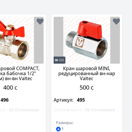
255
аровой COMPACT,
Кран шаровой MINI,
ка бабочка 1/2"
редуцированный вн-нар
) вн-вн Valtec
Valtec
400 c
500 c
496
Артикул:
495
л-о :
50
Отопления
Остаток кол-о :
50
Отопления
Размеры:
1