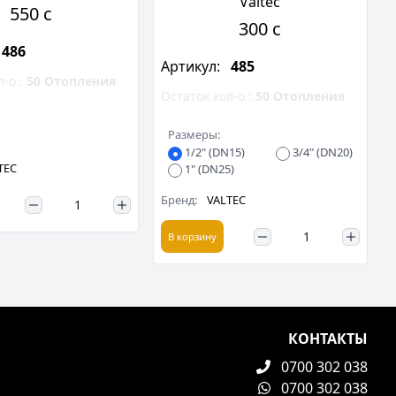
Valtec
550 c
300 c
486
Артикул:
485
л-о :
50
Отопления
Остаток кол-о :
50
Отопления
Размеры:
1/2" (DN15)
3/4" (DN20)
TEC
1" (DN25)
Бренд:
VALTEC
В корзину
КОНТАКТЫ
0700 302 038
0700 302 038