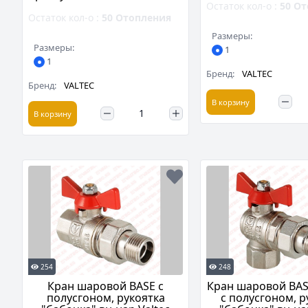
Остаток кол-о :
50
От
Остаток кол-о :
50
Отопления
Размеры:
Размеры:
1
1
Бренд:
VALTEC
Бренд:
VALTEC
В корзину
В корзину
254
248
Кран шаровой BASE с
Кран шаровой BAS
полусгоном, рукоятка
с полусгоном, р