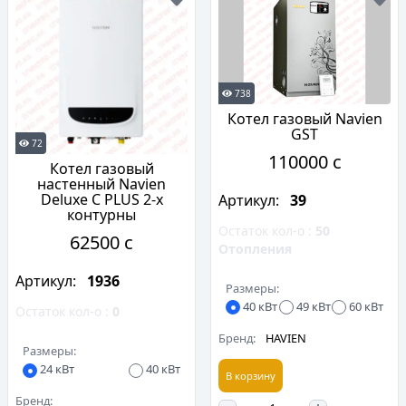
738
Котел газовый Navien
GST
72
110000 c
Котел газовый
настенный Navien
Deluxe С PLUS 2-х
Артикул:
39
контурны
Остаток кол-о :
50
62500 c
Отопления
Артикул:
1936
Размеры:
40 кВт
49 кВт
60 кВт
Остаток кол-о :
0
Бренд:
HAVIEN
Размеры:
24 кВт
40 кВт
В корзину
Бренд: