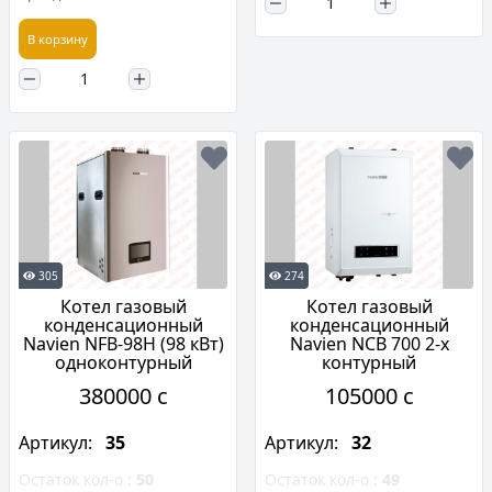
В корзину
305
274
Котел газовый
Котел газовый
конденсационный
конденсационный
Navien NFB-98H (98 кВт)
Navien NCB 700 2-х
одноконтурный
контурный
380000 c
105000 c
Артикул:
35
Артикул:
32
Остаток кол-о :
50
Остаток кол-о :
49