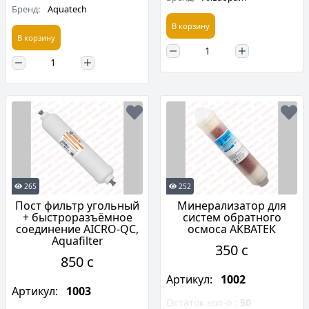
Бренд:
Aquatech
В корзину
В корзину
265
252
Пост фильтр угольный
Минерализатор для
+ быстроразъёмное
систем обратного
соединение AICRO-QC,
осмоса АКВАТЕК
Aquafilter
350 c
850 c
Артикул:
1002
Артикул:
1003
Остаток кол-о :
50