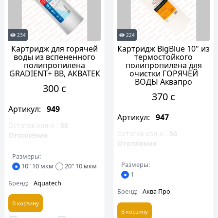
234
224
Картридж для горячей
Картридж BigBlue 10" из
воды из вспененного
термостойкого
полипропилена
полипропилена для
GRADIENT+ BB, АКВАТЕК
очистки ГОРЯЧЕЙ
ВОДЫ Аквапро
300 c
370 c
Артикул:
949
Артикул:
947
Остаток кол-о :
50
Остаток кол-о :
50
Отопления
Отопления
Размеры:
Размеры:
10" 10 мкм
20" 10 мкм
1
Бренд:
Aquatech
Бренд:
Аква Про
В корзину
В корзину