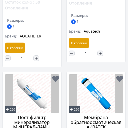
Остаток кол-о :
50
Отопления
Отопления
Размеры:
Размеры:
1
1
Бренд:
Aquatech
Бренд:
AQUAFILTER
В корзину
В корзину
250
250
Пост-фильтр
Мембрана
минерализатор
обратноосмотическая
МИНЕРАЛ-ЛАЙН,
АКВАТЕК