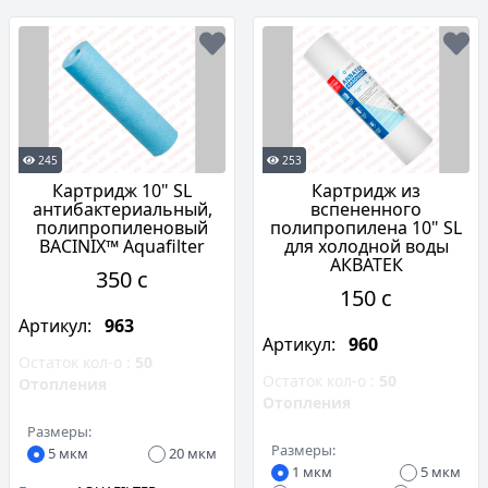
245
253
Картридж 10" SL
Картридж из
антибактериальный,
вспененного
полипропиленовый
полипропилена 10" SL
BACINIX™ Aquafilter
для холодной воды
АКВАТЕК
350 c
150 c
Артикул:
963
Артикул:
960
Остаток кол-о :
50
Остаток кол-о :
50
Отопления
Отопления
Размеры:
Размеры:
5 мкм
20 мкм
1 мкм
5 мкм