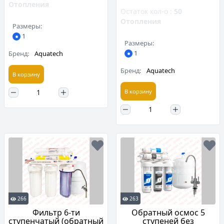
Отопления
Остаток кол-о :
50
Отопления
Размеры:
1
Размеры:
1
Бренд:
Aquatech
Бренд:
Aquatech
В корзину
В корзину
266
263
Фильтр 6-ти
Обратный осмос 5
ступенчатый (обратный
ступеней без