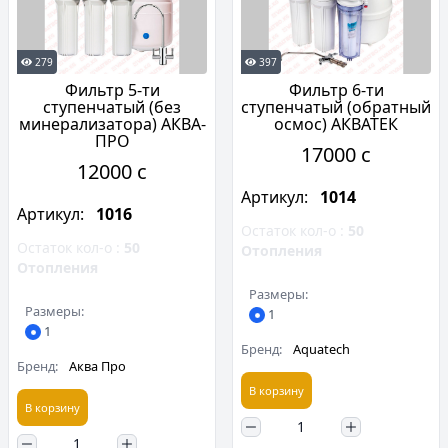
279
397
Фильтр 5-ти
Фильтр 6-ти
ступенчатый (без
ступенчатый (обратный
минерализатора) АКВА-
осмос) АКВАТЕК
ПРО
17000 c
12000 c
Артикул:
1014
Артикул:
1016
Остаток кол-о :
50
Остаток кол-о :
50
Отопления
Отопления
Размеры:
Размеры:
1
1
Бренд:
Aquatech
Бренд:
Аква Про
В корзину
В корзину