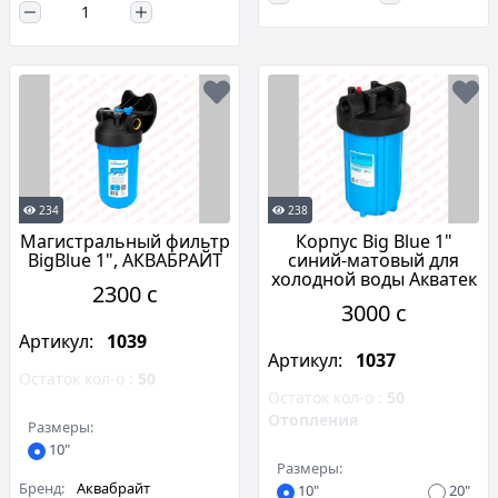
234
238
Магистральный фильтр
Корпус Вig Вlue 1"
BigBlue 1", АКВАБРАЙТ
синий-матовый для
холодной воды Акватек
2300 c
3000 c
Артикул:
1039
Артикул:
1037
Остаток кол-о :
50
Остаток кол-о :
50
Отопления
Размеры:
10"
Размеры:
Бренд:
Аквабрайт
10"
20"