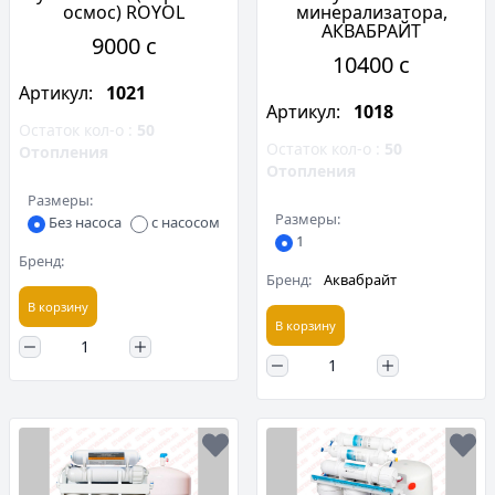
осмос) ROYOL
минерализатора,
АКВАБРАЙТ
9000 c
10400 c
Артикул:
1021
Артикул:
1018
Остаток кол-о :
50
Остаток кол-о :
50
Отопления
Отопления
Размеры:
Размеры:
Без насоса
с насосом
1
Бренд:
Бренд:
Аквабрайт
В корзину
В корзину