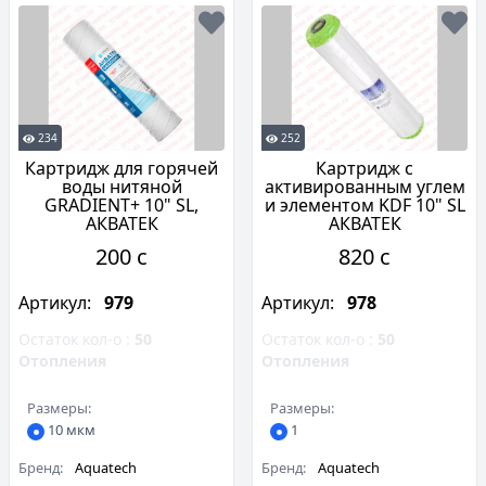
234
252
Картридж для горячей
Картридж с
воды нитяной
активированным углем
GRADIENT+ 10" SL,
и элементом KDF 10" SL
АКВАТЕК
АКВАТЕК
200 c
820 c
Артикул:
979
Артикул:
978
Остаток кол-о :
50
Остаток кол-о :
50
Отопления
Отопления
Размеры:
Размеры:
10 мкм
1
Бренд:
Aquatech
Бренд:
Aquatech