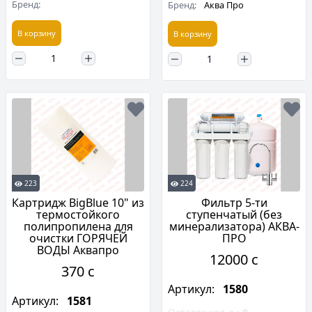
Бренд:
Бренд:
Аква Про
В корзину
В корзину
223
224
Картридж BigBlue 10" из
Фильтр 5-ти
термостойкого
ступенчатый (без
полипропилена для
минерализатора) АКВА-
очистки ГОРЯЧЕЙ
ПРО
ВОДЫ Аквапро
12000 c
370 c
Артикул:
1580
Артикул:
1581