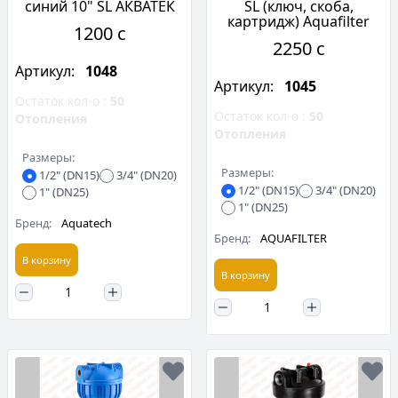
синий 10" SL АКВАТЕК
SL (ключ, скоба,
картридж) Aquafilter
1200 c
2250 c
Артикул:
1048
Артикул:
1045
Остаток кол-о :
50
Остаток кол-о :
50
Отопления
Отопления
Размеры:
Размеры:
1/2" (DN15)
3/4" (DN20)
1/2" (DN15)
3/4" (DN20)
1" (DN25)
1" (DN25)
Бренд:
Aquatech
Бренд:
AQUAFILTER
В корзину
В корзину