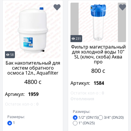
231
Фильтр магистральный
для холодной воды 10"
58
SL (ключ, скоба) Аква
про
Бак накопительный для
систем обратного
800 c
осмоса 12л., Aquafilter
4800 c
Артикул:
1584
Остаток кол-о :
0
Артикул:
1959
Отопления
Остаток кол-о :
0
Размеры:
Размеры:
1/2" (DN15)
3/4" (DN20)
1
1" (DN25)