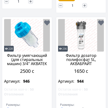
228
236
Фильтр умягчающий
Фильтр дозатор
(для стиральных
полифосфат SL,
машин) 3/4" АКВАТЕК
АКВАБРАЙТ
2500 c
1650 c
Артикул:
946
Артикул:
944
Остаток кол-о :
50
Остаток кол-о :
50
Отопления
Отопления
Размеры:
Размеры: