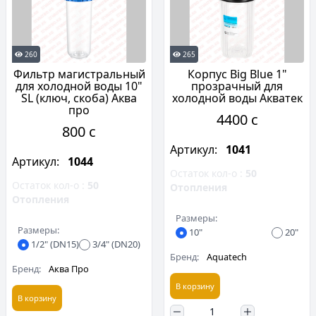
260
265
Фильтр магистральный
Корпус Вig Вlue 1"
для холодной воды 10"
прозрачный для
SL (ключ, скоба) Аква
холодной воды Акватек
про
4400 c
800 c
Артикул:
1041
Артикул:
1044
Остаток кол-о :
50
Остаток кол-о :
50
Отопления
Отопления
Размеры:
Размеры:
10"
20"
1/2" (DN15)
3/4" (DN20)
Бренд:
Aquatech
Бренд:
Аква Про
В корзину
В корзину