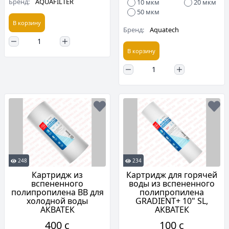
Бренд:
AQUAFILTER
10 мкм
20 мкм
50 мкм
В корзину
Бренд:
Aquatech
В корзину
248
234
Картридж из
Картридж для горячей
вспененного
воды из вспененного
полипропилена BB для
полипропилена
холодной воды
GRADIENT+ 10" SL,
АКВАТЕК
АКВАТЕК
400 c
100 c