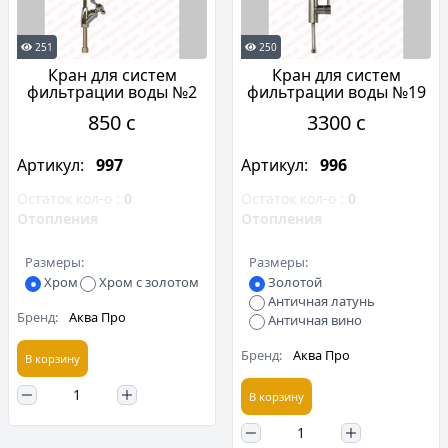
251
250
Кран для систем
Кран для систем
фильтрации воды №2
фильтрации воды №19
850 c
3300 c
Артикул:
997
Артикул:
996
Остаток кол-о :
0
Остаток кол-о :
0
Отопления
Отопления
Размеры:
Размеры:
Хром
Хром с золотом
Золотой
Античная латунь
Бренд:
Аква Про
Античная вино
Бренд:
Аква Про
В корзину
В корзину