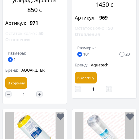
углерод, Aquafilter
1450 c
850 c
Артикул:
969
Артикул:
971
Остаток кол-о :
50
Остаток кол-о :
50
Отопления
Отопления
Размеры:
Размеры:
10"
20"
1
Бренд:
Aquatech
Бренд:
AQUAFILTER
В корзину
В корзину