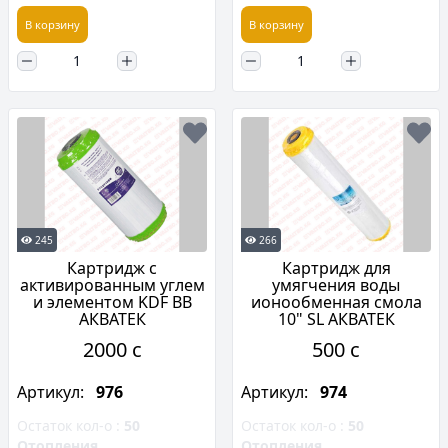
В корзину
В корзину
245
266
Картридж с
Картридж для
активированным углем
умягчения воды
и элементом KDF BB
ионообменная смола
АКВАТЕК
10" SL АКВАТЕК
2000 c
500 c
Артикул:
976
Артикул:
974
Остаток кол-о :
50
Остаток кол-о :
50
Отопления
Отопления