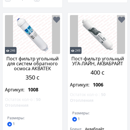
246
249
Пост фильтр угольный
Пост-фильтр угольный
для систем обратного
УГА-ЛАЙН, АКВАБРАЙТ
осмоса АКВАТЕК
400 c
350 c
Артикул:
1006
Артикул:
1008
Остаток кол-о :
50
Остаток кол-о :
50
Отопления
Отопления
Размеры:
Размеры:
1
1
Бренд:
Аквабрайт