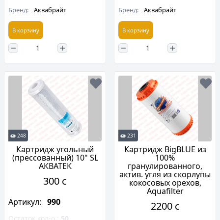
Бренд:
Аквабрайт
Бренд:
Аквабрайт
В корзину
В корзину
248
231
Картридж угольный
Картридж BigBLUE из
(прессованный) 10" SL
100%
АКВАТЕК
гранулированного,
актив. угля из скорлупы
300 c
кокосовых орехов,
Aquafilter
Артикул:
990
2200 c
Остаток кол-о :
50