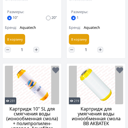
Размеры:
Размеры:
10"
20"
1
Бренд:
Aquatech
Бренд:
Aquatech
В корзину
В корзину
231
219
Картридж 10" SL для
Картридж для
смягчения воды
умягчения воды
(ионообменная смола)
ионообменная смола
+ полипропилен-
BB АКВАТЕК