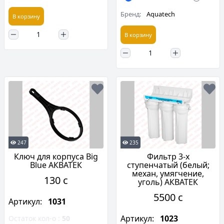
Бренд:
Aquatech
В корзину
В корзину
247
235
Ключ для корпуса Big
Фильтр 3-х
Blue АКВАТЕК
ступенчатый (белый;
механ, умягчение,
130 c
уголь) АКВАТЕК
5500 c
Артикул:
1031
Артикул:
1023
Остаток кол-о :
50