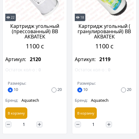
22
18
Картридж угольный
Картридж угольный (
(прессованный) ВВ
гранулированный) ВВ
АКВАТЕК
АКВАТЕК
1100 c
1100 c
Артикул:
2120
Артикул:
2119
Остаток кол-о :
0
Остаток кол-о :
0
Размеры:
Размеры:
10
20
10
20
Бренд:
Aquatech
Бренд:
Aquatech
В корзину
В корзину