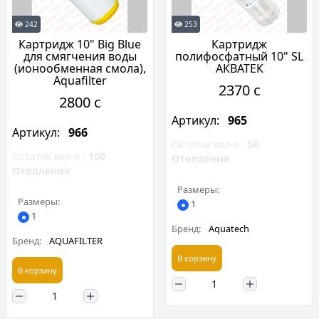
242
253
Картридж 10" Big Blue
Картридж
для смягчения воды
полифосфатный 10" SL
(ионообменная смола),
АКВАТЕК
Aquafilter
2370 c
2800 c
Артикул:
965
Артикул:
966
Остаток кол-о :
50
Остаток кол-о :
100
Отопления
Отопления
Размеры:
Размеры:
1
1
Бренд:
Aquatech
Бренд:
AQUAFILTER
В корзину
В корзину