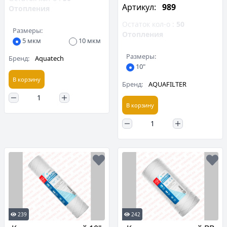
Артикул:
989
Отопления
Остаток кол-о :
50
Размеры:
Отопления
5 мкм
10 мкм
Размеры:
Бренд:
Aquatech
10"
В корзину
Бренд:
AQUAFILTER
В корзину
239
242