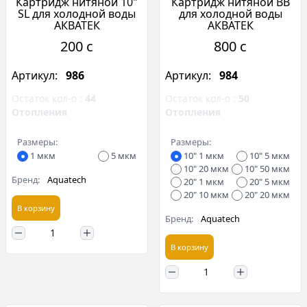
Картридж нитяной 10"
Картридж нитяной BB
SL для холодной воды
для холодной воды
АКВАТЕК
АКВАТЕК
200 c
800 c
Артикул:
986
Артикул:
984
Остаток кол-о :
44
Остаток кол-о :
50
Отопления
Отопления
Размеры:
Размеры:
1 мкм
5 мкм
10" 1 мкм
10" 5 мкм
10" 20 мкм
10" 50 мкм
Бренд:
Aquatech
20" 1 мкм
20" 5 мкм
20" 10 мкм
20" 20 мкм
В корзину
Бренд:
Aquatech
В корзину